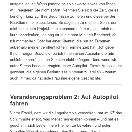
ausgefallen ist: Wenn jemand beispielsweise etwas von Ihnen
will, reagieren Sie nicht sofort. Nehmen Sie sich die Zeit, die es
benötigt, kurz auf Ihre Bedürfnisse zu hören und diese bei der
Reaktion miteinzubeziehen. So sage ich zu meinem Sohn, der
mich bei einem Projekt miteinspannen möchte „Lass mich mal
kurz nachdenken, ich sag dir in ein paar Minuten Bescheid, ob
ich mitmache.“ Oder bei einer Klientin, die nur an Terminen
außerhalb meiner veröffentlichten Termine Zeit hat: „Ich gebe
Ihnen morgen Bescheid, ob ich Ihnen einen Ausnahmetermin
anbieten kann.“ Lassen Sie sich nicht drängen. Denn wenn wir
unter Stress handeln, reagiert unser Autopilot. Dieser Autopilot ist
gewohnt, die eigenen Bedürfnisse hintenan zu stellen – warum
auch immer, da hat jede Frau ihre eigene Geschichte.
Veränderungsproblem 2: Auf Autopilot
fahren
Victor Frankl, dem wir die Logotherapie verdanken, hat im KZ das
Schlimmste erlebt, was Menschen erleben können – und hat es
geschafft, sich seine innere Freiheit zu bewahren und jeder
Situation Sinn abzugewinnen. Von ihm stammt das Zitat