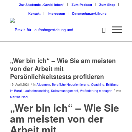
Zur Akademie „Genial leben“
Zum Podcast
Zum Shop
Kontakt
Impressum
Datenschutzerklärung
„Wer bin ich“ – Wie Sie am meisten
von der Arbeit mit
Persönlichkeitstests profitieren
/
19. April 2021
in
Allgemein
,
Berufliche Neuorientierung
,
Coaching
,
Erfüllung
/
im Beruf
,
Laufbahncoaching
,
Selbstmanagement
,
Veränderung managen
von
Martina Nohl
„Wer bin ich“ – Wie Sie
am meisten von der
Arbeit mit