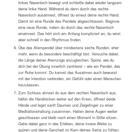
linkes Nasenloch bewegt und schließe dabei wieder langsam
deine linke Hand. Während du dann durch das rechte
Nasenloch ausatmest, öffnest du erneut deine rechte Hand.
Damit ist eine Runde des Pendels abgeschlossen. Beginne
eine neue Runde, indem du durch das
rechte
Nasenloch
einatmest. Das hört sich am Anfang kompliziert an, du wirst
aber schnell in den Rhythmus finden.
Übe das Atempendel über mindestens sechs Runden, eher
mehr, wenn du besonders beschäftigt bist. Versuche dabei,
die Länge deiner Atemzüge anzugleichen. Spüre, wie du
dich bei der Übung innerlich zentrierst – wie ein Pendel, das
zur Ruhe kommt. Du kannst das Ausatmen auch bewusst
mit der Intention verbinden, ein Gefühl oder einen Menschen
loszulassen.
Zum Schluss atmest du aus dem rechten Nasenloch aus;
hältst die Handrücken weiter auf den Knien, öffnest beide
Hände und legst sanft Daumen und Zeigefinger zu einer
Meditationshaltung zusammen. Halten deine Augen weiter
geschlossen und bleib noch einen Moment in Stille sitzen.
Gehe dabei ganz in das Erleben, deine innere Weite zu
spüren und deine Ganzheit im Kern deines Seins zu fühlen.