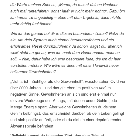
die Worte meines Sohnes, „Mama, du musst deinen Rechner
auch mal runterfahren, sonst läuft er nicht mehr richtig“. Dazu bin
ich immer zu ungeduldig – eben mit dem Ergebnis, dass nichts
mehr richtig funktioniert.
Wie ist das gerade bei dir in diesen besonderen Zeiten? Nutzt du
sie, um dein System auch einmal herunterzufahren und ein
erholsames Reset durchzuführen? Ja schon, sagst du, aber ich
weiß nicht so genau, was ich nach dem Reset anders machen
soll. – Nun, dafür habe ich eine besondere Idee, die ich dir hier
vorstellen möchte. Wie wäre es denn mit einer Handvoll neuer
heilsamer Gewohnheiten?
„Nichts ist mächtiger als die Gewohnheit“, wusste schon Ovid vor
über 2000 Jahren – und das gilt eben im positiven
und
im
negativen Sinne. Gewohnheiten an sich sind erst einmal nur
clevere Werkzeuge des Alltags, mit denen unser Gehirn jede
Menge Energie spart. Aber welche Gewohnheiten du deinem
Gehirn beibringst, das entscheidet darüber, ob dein Leben gelingt
und sich positiv anfühlt, oder ob du dich in einer deprimierenden
Abwärtsspirale befindest.
Vielleicht kennst du folgendes Zitat, das dem Talmud