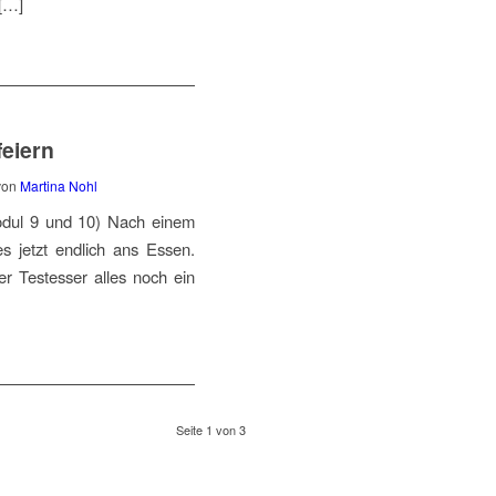
 […]
feiern
von
Martina Nohl
odul 9 und 10) Nach einem
 jetzt endlich ans Essen.
er Testesser alles noch ein
Seite 1 von 3