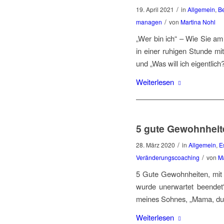
/
19. April 2021
in
Allgemein
,
Be
/
managen
von
Martina Nohl
„Wer bin ich“ – Wie Sie am m
in einer ruhigen Stunde mi
und „Was will ich eigentlic
Weiterlesen
5 gute Gewohnheite
/
28. März 2020
in
Allgemein
,
E
/
Veränderungscoaching
von
Ma
5 Gute Gewohnheiten, mit 
wurde unerwartet beendet“
meines Sohnes, „Mama, du m
Weiterlesen