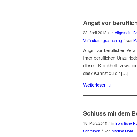
Angst vor berufli
/
23. April 2018
in
Allgemein
,
Be
/
Veränderungscoaching
von
Ma
Angst vor beruflicher Verä
Ihrer beruflichen Unzufrie
dieser „Krankheit“ zuwende
das? Kannst du dir […]
Weiterlesen
Schluss mit dem B
/
19. März 2018
in
Berufliche N
/
Schreiben
von
Martina Nohl