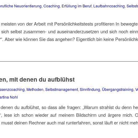
rufliche Neuorientierung
,
Coaching
,
Erfüllung im Beruf
,
Laufbahncoaching
,
Selbs
eisten von der Arbeit mit Persönlichkeitstests profitieren In bewegten 
t sich selbst zusammen- und auseinanderzusetzen und sich noch einm
h?“. Aber wie können Sie das angehen? Eigentlich bin keine Persönlichk
n, mit denen du aufblühst
ssenzcoaching
,
Methoden
,
Selbstmanagement
,
Sinnfindung
,
Übergangstraining
,
V
rtina Nohl
denen du aufblühst, so dass alle fragen: „Warum strahlst du denn 
, lese ich schon wieder auf meinem Bildschirm und ärgere mich. 
usst deinen Rechner auch mal runterfahren, sonst läuft er nicht mehr 