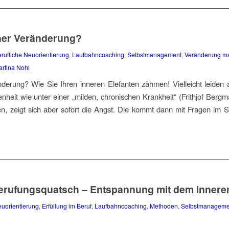
cher Veränderung?
rufliche Neuorientierung
,
Laufbahncoaching
,
Selbstmanagement
,
Veränderung m
rtina Nohl
nderung? Wie Sie Ihren inneren Elefanten zähmen! Vielleicht leiden
denheit wie unter einer „milden, chronischen Krankheit“ (Frithjof Ber
n, zeigt sich aber sofort die Angst. Die kommt dann mit Fragen im S
erufungsquatsch – Entspannung mit dem innere
euorientierung
,
Erfüllung im Beruf
,
Laufbahncoaching
,
Methoden
,
Selbstmanageme