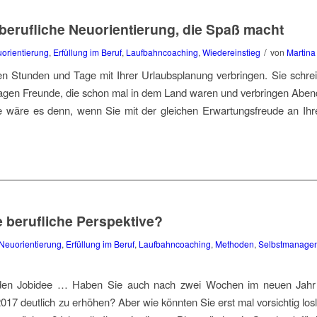
berufliche Neuorientierung, die Spaß macht
/
uorientierung
,
Erfüllung im Beruf
,
Laufbahncoaching
,
Wiedereinstieg
von
Martina
n Stunden und Tage mit Ihrer Urlaubsplanung verbringen. Sie schreib
ragen Freunde, die schon mal in dem Land waren und verbringen Abend
e wäre es denn, wenn Sie mit der gleichen Erwartungsfreude an Ihr
e berufliche Perspektive?
 Neuorientierung
,
Erfüllung im Beruf
,
Laufbahncoaching
,
Methoden
,
Selbstmanage
nden Jobidee … Haben Sie auch nach zwei Wochen im neuen Jahr 
 2017 deutlich zu erhöhen? Aber wie könnten Sie erst mal vorsichtig los