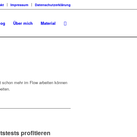
akt
Impressum
Datenschutzerklärung
log
Über mich
Material
zt schon mehr im Flow arbeiten können
eiten.
stests profitieren