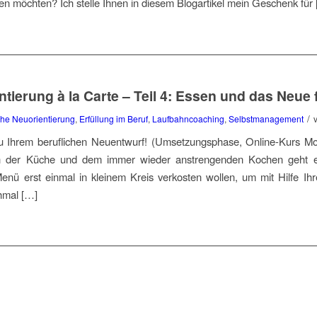
ren möchten? Ich stelle Ihnen in diesem Blogartikel mein Geschenk für
tierung à la Carte – Teil 4: Essen und das Neue 
/
che Neuorientierung
,
Erfüllung im Beruf
,
Laufbahncoaching
,
Selbstmanagement
u Ihrem beruflichen Neuentwurf! (Umsetzungsphase, Online-Kurs M
in der Küche und dem immer wieder anstrengenden Kochen geht es
Menü erst einmal in kleinem Kreis verkosten wollen, um mit Hilfe Ihr
hmal […]