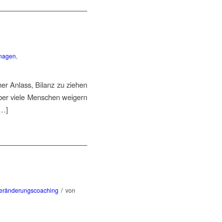
nagen
,
er Anlass, Bilanz zu ziehen
Aber viele Menschen weigern
[…]
/
eränderungscoaching
von