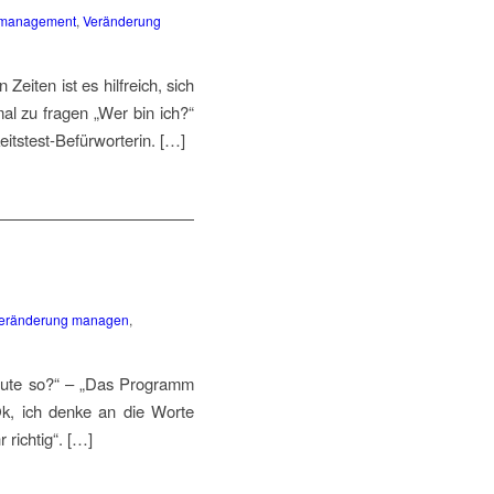
tmanagement
,
Veränderung
Zeiten ist es hilfreich, sich
al zu fragen „Wer bin ich?“
eitstest-Befürworterin. […]
eränderung managen
,
heute so?“ – „Das Programm
Ok, ich denke an die Worte
richtig“. […]