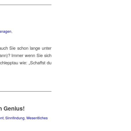
anagen
,
 auch Sie schon lange unter
gmann)? Immer wenn Sie sich
chlepptau wie: „Schaffst du
n Genius!
nt
,
Sinnfindung
,
Wesentliches