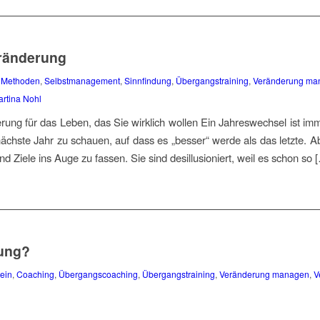
eränderung
,
Methoden
,
Selbstmanagement
,
Sinnfindung
,
Übergangstraining
,
Veränderung ma
rtina Nohl
rung für das Leben, das Sie wirklich wollen Ein Jahreswechsel ist imm
nächste Jahr zu schauen, auf dass es „besser“ werde als das letzte. 
d Ziele ins Auge zu fassen. Sie sind desillusioniert, weil es schon so 
rung?
ein
,
Coaching
,
Übergangscoaching
,
Übergangstraining
,
Veränderung managen
,
V